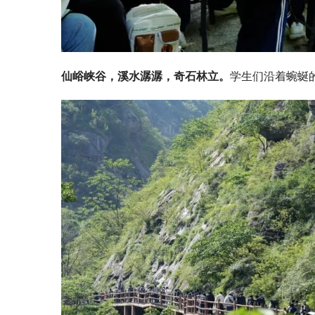
仙峪峡谷，溪水潺潺，奇石林立。
学生们沿着蜿蜒