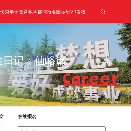
优秀学子
教育教学
咨询报名
国际班
VR看校
生日记：仙峪篇
窗
在线报名
，