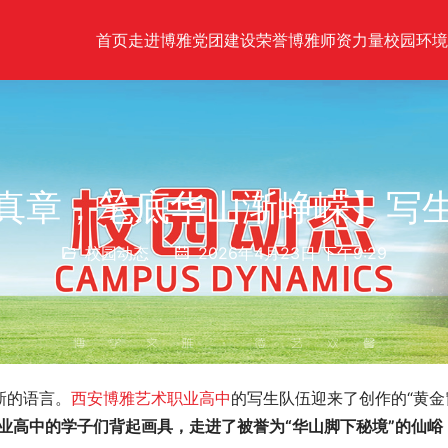
首页
走进博雅
党团建设
荣誉博雅
师资力量
校园环境
真章，笔底华山渐峥嵘】写
校园动态
2026年4月23日 下午9:29
新的语言。
西安博雅艺术职业高中
的写生队伍迎来了创作的“黄金
业高中的学子们背起画具，走进了被誉为“华山脚下秘境”的仙峪