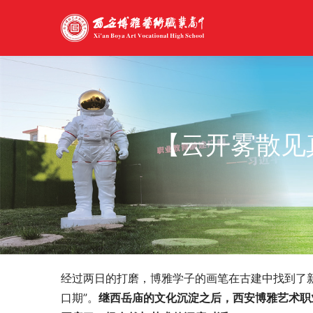
【云开雾散见
经过两日的打磨，博雅学子的画笔在古建中找到了
口期”。
继西岳庙的文化沉淀之后，西安博雅艺术职