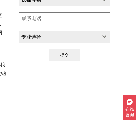
选择性别
查
试
网
专业选择
提交
来我
缴纳