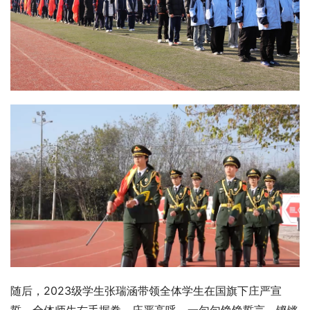
随后，2023级学生张瑞涵带领全体学生在国旗下庄严宣
誓。全体师生右手握拳，庄严高呼，一句句铮铮誓言，铿锵