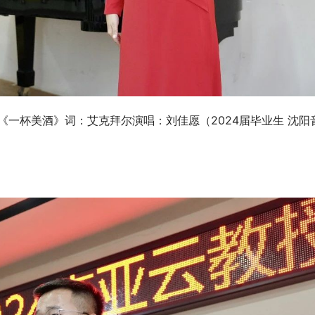
《一杯美酒》词：艾克拜尔演唱：刘佳愿（2024届毕业生 沈阳