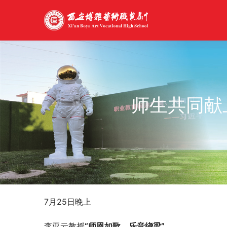
师生共同献
7月25日晚上
李亚云教授
“师恩如歌，乐音绕梁”