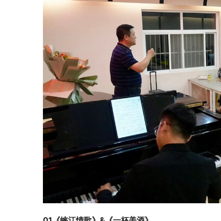
01
《峡江情歌》&《一杯美酒》