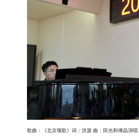
歌曲：《北京颂歌》词：洪源 曲：田光和傅晶演唱：