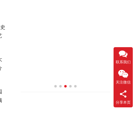
以史
艺
大
联系我们
介
关注微信
园
满
分享本页