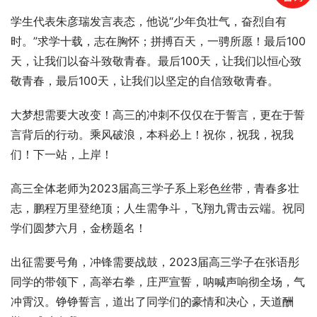
学生代表朱彦瑞发言表态，他说“少年负壮气，奋烈自有
时。”求学十载，志在胸怀；拼搏百天，一骋所愿！最后100
天，让我们以奋斗致敬青春。最后100天，让我们以恒心致
敬青春，最后100天，让我们以坚定的自信致敬青春。
大梦想需要大改变！高三的冲刺不仅仅在于誓言，更在于誓
言背后的行动。乘风破浪，本科必上！祝你，祝我，祝我
们！下一站，上岸！
高三全体老师为2023届高三学子系上彩色丝带，青春多壮
志，鹏程万里登绝顶；人生需争斗，飞翔九霄击云端。祝同
学们圆梦六月，金榜题名！
出征需要号角，冲锋需要战鼓，2023届高三学子在张语彤
同学的带领下，高举右拳，庄严宣誓，呐喊声响彻全场，气
冲霄汉。铮铮誓言，道出了同学们的豪情和决心，天道酬