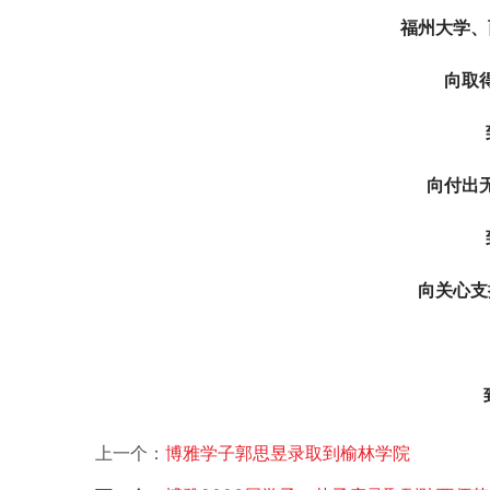
福州大学、
向取
向付出
向关心支
 
上一个：
博雅学子郭思昱录取到榆林学院