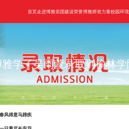
首页
走进博雅
党团建设
荣誉博雅
师资力量
校园环境
博雅学子吴雨萱录取到榆林学
春风得意马蹄疾
一日看尽长安花