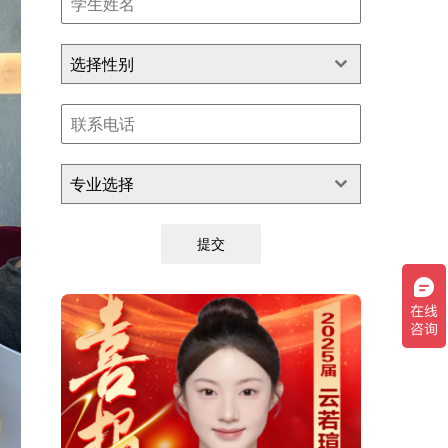
选择性别
专业选择
提交