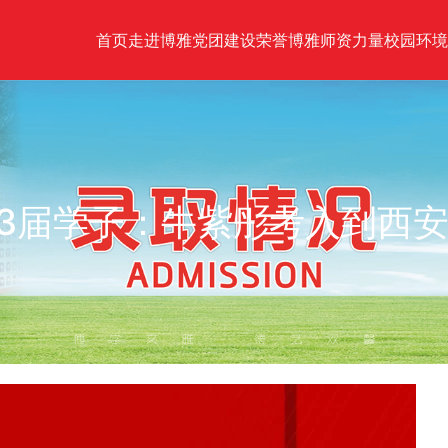
首页
走进博雅
党团建设
荣誉博雅
师资力量
校园环境
23届学子：牛紫彤考入到西