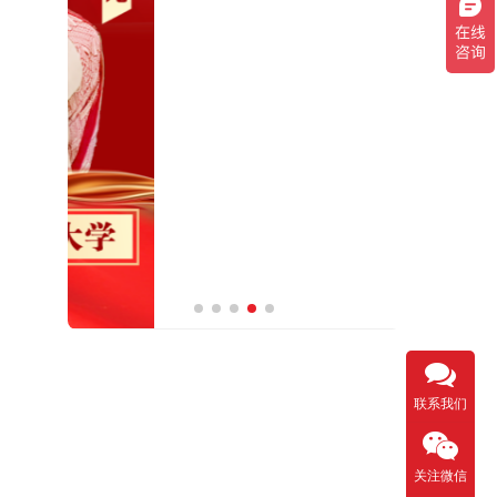
联系我们
关注微信