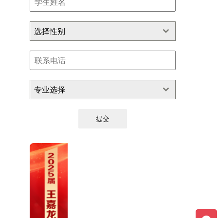
选择性别
专业选择
提交