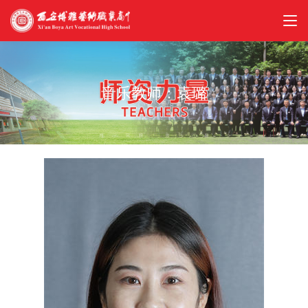
音乐教师：袁璐